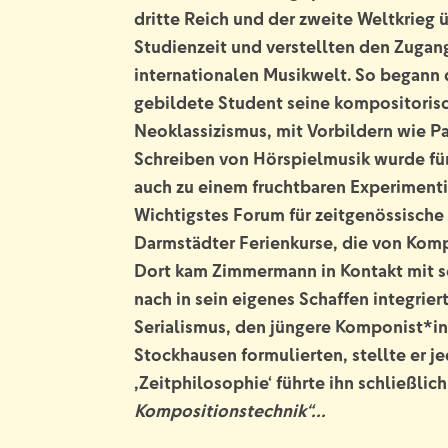
dritte Reich und der zweite Weltkrieg
Studienzeit und verstellten den Zugan
internationalen Musikwelt. So begann d
gebildete Student seine kompositorisc
Neoklassizismus, mit Vorbildern wie P
Schreiben von Hörspielmusik wurde für
auch zu einem fruchtbaren Experimenti
Wichtigstes Forum für zeitgenössisch
Darmstädter Ferienkurse, die von Komp
Dort kam Zimmermann in Kontakt mit se
nach in sein eigenes Schaffen integrie
Serialismus, den jüngere Komponist*in
Stockhausen formulierten, stellte er 
,Zeitphilosophie‘ führte ihn schließlic
Kompositionstechnik“…