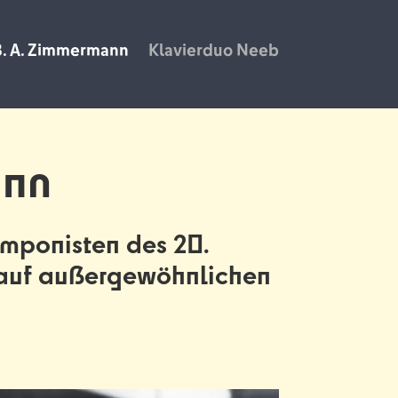
B. A. Zimmermann
Klavierduo Neeb
ann
omponisten des 20.
r auf außergewöhnlichen