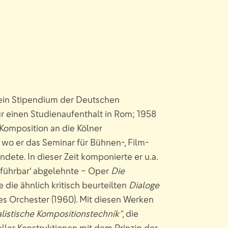
E
ein Stipendium der Deutschen
r einen Studienaufenthalt in Rom; 1958
 Komposition an die Kölner
wo er das Seminar für Bühnen-, Film-
ete. In dieser Zeit komponierte er u.a.
ffüh
rbar
‘
abg
elehnte – Oper
Die
 die ähnlich kritisch beurteilten
Dialoge
es Orchester (1960). Mit diesen Werken
alistische Kompositionstechnik“
, die
ller Konstruktionen mit dem Prinzip der