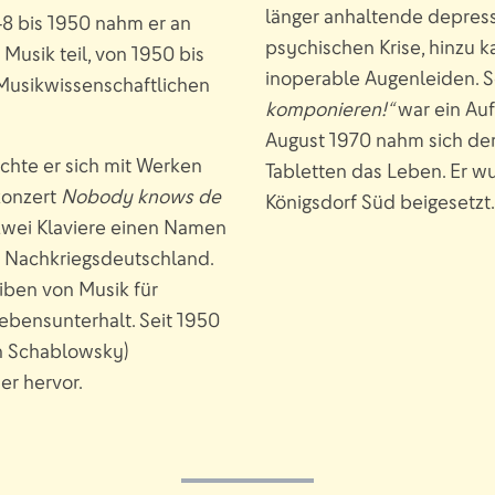
länger anhaltende depress
8 bis 1950 nahm er an
psychischen Krise, hinzu 
Musik teil, von 1950 bis
inoperable Augenleiden. S
 Musikwissenschaftlichen
komponieren!“
war ein Auf
August 1970 nahm sich der
chte er sich mit Werken
Tabletten das Leben. Er w
konzert
Nobody knows de
Königsdorf Süd beigesetzt
zwei Klaviere einen Namen
m Nachkriegsdeutschland.
iben von Musik für
ebensunterhalt. Seit 1950
n Schablowsky)
er hervor.