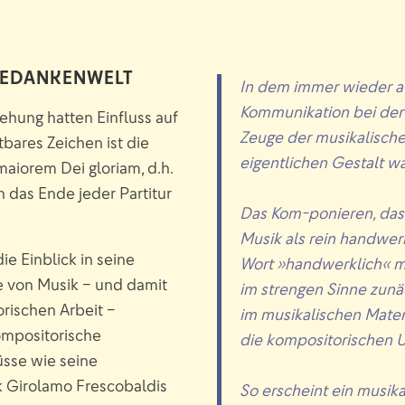
 GEDANKENWELT
In dem immer wieder 
Kommunikation bei der
iehung hatten Einfluss auf
Zeuge der musikalische
ares Zeichen ist die
eigentlichen Gestalt w
aiorem Dei gloriam, d.h.
n das Ende jeder Partitur
Das Kom-ponieren, das
Musik als rein handwerk
die Einblick in seine
Wort »handwerklich« mi
 von Musik – und damit
im strengen Sinne zunä
rischen Arbeit –
im musikalischen Mater
ompositorische
die kompositorischen 
üsse wie seine
k Girolamo Frescobaldis
So erscheint ein musik