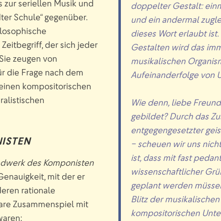
 zur seriellen Musik und
doppelter Gestalt: einm
ter Schule“ gegenüber.
und ein andermal zuglei
ilosophische
dieses Wort erlaubt ist
eitbegriff, der sich jeder
Gestalten wird das im
 Sie zeugen von
musikalischen Organismu
r die Frage nach dem
Aufeinanderfolge von U
 seinen kompositorischen
ralistischen
Wie denn, liebe Freun
gebildet? Durch das Z
entgegengesetzter geist
ISTEN
– scheuen wir uns nicht
ist, dass mit fast peda
dwerk des Komponisten
wissenschaftlicher Grü
enauigkeit, mit der er
geplant werden müssen
eren rationale
Blitz der musikalischen
bare Zusammenspiel mit
kompositorischen Unter
waren: