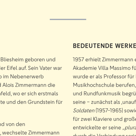
BEDEUTENDE WERK
 Bliesheim geboren und
1957 erhielt Zimmermann 
r Eifel auf. Sein Vater war
Akademie Villa Massimo fü
eb im Nebenerwerb
wurde er als Professor für
d Alois Zimmermann die
Musikhochschule berufen, 
nfeld, wo er sich erstmals
und Rundfunkmusik begründ
zte und den Grundstein für
seine – zunächst als ,unau
Soldaten
(1957-1965) sowie
für zwei Klaviere und groß
and von den
entwickelte er seine
„plur
en, wechselte Zimmermann
durch die Verbindung serie