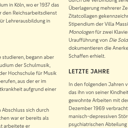
ium in Köln, wo er 1937 das
Überlagerung mehrerer Zei
er den Reichsarbeitsdienst
Zitatcollagen gekennzeichne
ür Lehrerausbildung in
Stipendium der Villa Massi
Monologen
für zwei Klavie
Uraufführung von
Die Sol
dokumentieren die Anerke
Schaffen erhielt.
 studieren, begann aber
udium der Schulmusik,
LETZTE JAHRE
der Hochschule für Musik
erufen, aus der er im
In den folgenden Jahren v
krankheit aufgrund einer
das ihn von seiner Kindhei
.
gewohnte Arbeiten mit de
Dezember 1969 verbracht
 Abschluss sich durch
manisch-depressiven Störu
chen war er bereits als
psychiatrischen Abteilung 
t arbeitete er