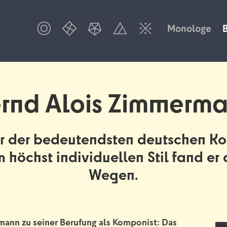
Monologe
rnd Alois Zimmerm
ner der bedeutendsten deutschen K
m höchst individuellen Stil fand e
Wegen.
mann zu seiner Berufung als Komponist: Das