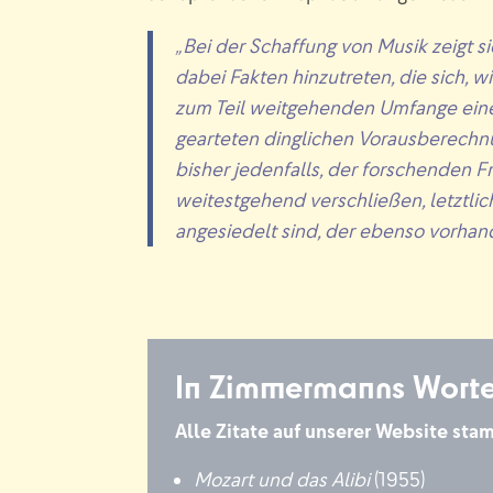
„Bei der Schaffung von Musik zeigt s
dabei Fakten hinzutreten, die sich, 
zum Teil weitgehenden Umfange ein
gearteten dinglichen Vorausberechnu
bisher jedenfalls, der forschenden 
weitestgehend verschließen, letztlic
angesiedelt sind, der ebenso vorhand
In Zimmermanns Wort
Alle Zitate auf unserer Website st
Mozart und das Alibi
(1955)