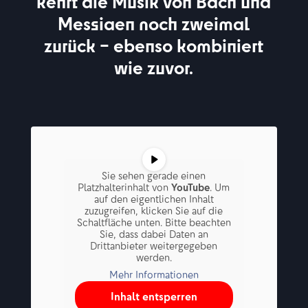
kehrt die Musik von Bach und
Messiaen noch zweimal
zurück – ebenso kombiniert
wie zuvor.
Sie sehen gerade einen
Platzhalterinhalt von
YouTube
. Um
auf den eigentlichen Inhalt
zuzugreifen, klicken Sie auf die
Schaltfläche unten. Bitte beachten
Sie, dass dabei Daten an
Drittanbieter weitergegeben
werden.
Mehr Informationen
Inhalt entsperren