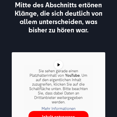
Mitte des Abschnitts ertönen
Klänge, die sich deutlich von
allem unterscheiden, was
bisher zu hören war.
Sie sehen gerade einen
Platzhalterinhalt von
YouTube
. Um
auf den eigentlichen Inhalt
zuzugreifen, klicken Sie auf die
Schaltfläche unten. Bitte beachten
Sie, dass dabei Daten an
Drittanbieter weitergegeben
werden.
Mehr Informationen