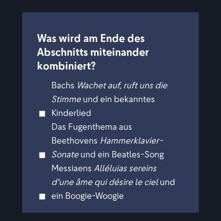
Was wird am Ende des
Abschnitts miteinander
kombiniert?
Bachs
Wachet auf, ruft uns die
Stimme
und ein bekanntes
Kinderlied
Das Fugenthema aus
Beethovens
Hammerklavier-
Sonate
und ein Beatles-Song
Messiaens
Alléluias sereins
d'une âme qui désire le ciel
und
ein Boogie-Woogie