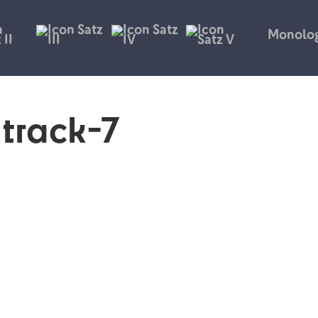
Monolo
track-7
llen chromatischen Glissando
angen Tonwiederholungskette
frei wählbarer Tasten