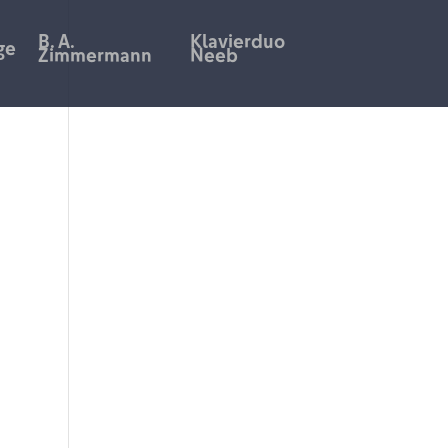
B. A.
Klavierduo
ge
Zimmermann
Neeb