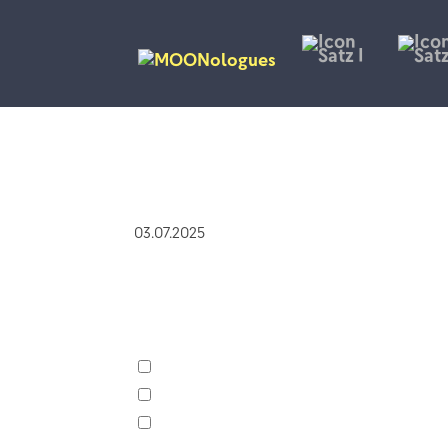
03.07.2025
Was soll diese Linie darstellen?
Den ungefähren Verlauf eines schne
Die dynamische Entwickung einer l
Die Handbewegungen beim Anschlag 