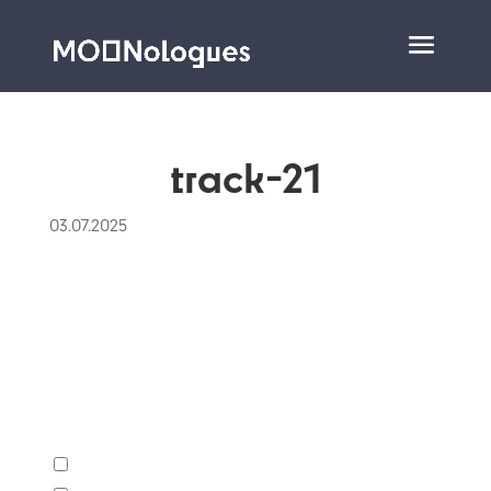
track-21
03.07.2025
Kannst du hören, an welcher Stelle
Zimmermann eine charakteristische
Figur aus dem zweiten der drei Teile
von Track 20 einblendet?
Sekunde 32