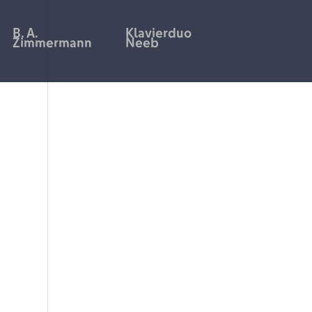
B. A.
Klavierduo
Zimmermann
Neeb