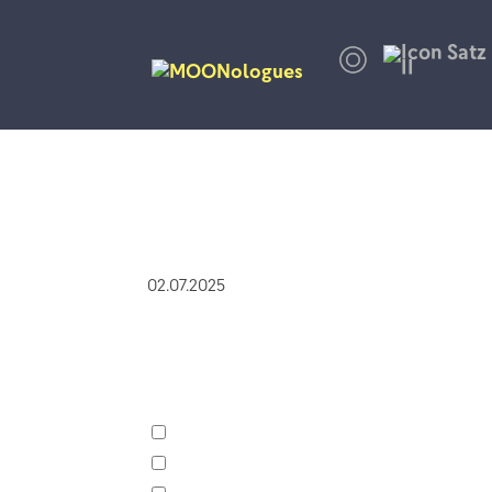
02.07.2025
Was ändert sich bei Sekunde 15
Die beiden Klaviere tauschen ihre R
Der begrenzte Tonvorrat der Diskant