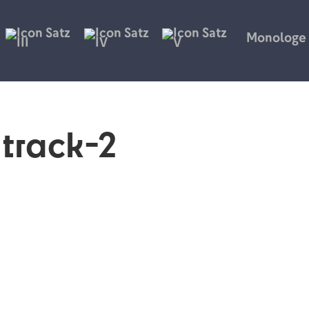
Monologe
track-2
?
ollen
-Figuren wird erweitert