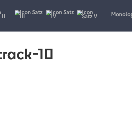
Monolo
track-10
ches Ereignis und nutzt dabei musikalische Mit
n zu wecken. Welche?
as letzte Gebet Jesu vor seiner Himmelfahrt
e über die Geburt des Jesuskinds