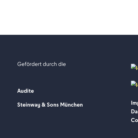
vor dem Tag des Jüngsten Gerichts
Gefördert durch die
Audite
Im
Steinway & Sons München
Da
Co