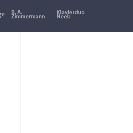
B. A.
Klavierduo
ge
Zimmermann
Neeb
tel,