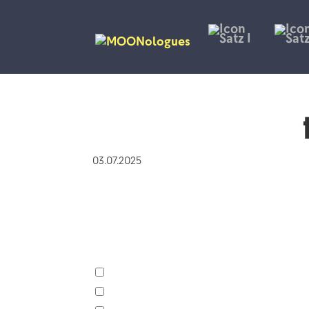
03.07.2025
Messiaen vertont hier ein biblis
um entsprechende Assoziatione
langsam aufsteigende Akkorde für d
tänzerische Rhythmen für die Freud